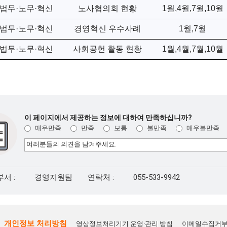
법무·노무·혁신
노사협의회 현황
1월,4월,7월,10월
법무·노무·혁신
경영혁신 우수사례
1월,7월
법무·노무·혁신
사회공헌 활동 현황
1월,4월,7월,10월
이 페이지에서 제공하는 정보에 대하여 만족하십니까?
매우만족
만족
보통
불만족
매우불만족
서 :
경영지원팀
연락처 :
055-533-9942
개인정보 처리방침
영상정보처리기기 운영·관리 방침
이메일수집거