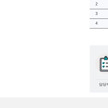
2
3
4
담당부