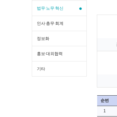
법무·노무·혁신
인사·총무·회계
정보화
홍보·대외협력
기타
순번
1