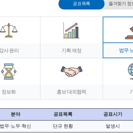
공표목록
즐겨찾기 정
법무·
감사·윤리
기획·재정
정보화
홍보·대외협력
분야
공표목록
공표시기
법무·노무·혁신
단규 현황
발생시