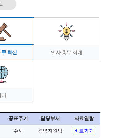
보
노무·혁신
인사·총무·회계
기타
공표주기
담당부서
자료열람
수시
경영지원팀
바로가기