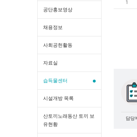
1
공단홍보영상
채용정보
사회공헌활동
자료실
습득물센터
시설개방 목록
산토끼노래동산 토끼 보
담당부
유현황