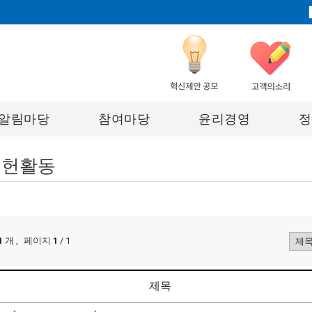
알림마당
참여마당
윤리경영
정
공헌활동
게시물 검색
검색 조건 선택
1
개
,
페이지
1
/ 1
제목