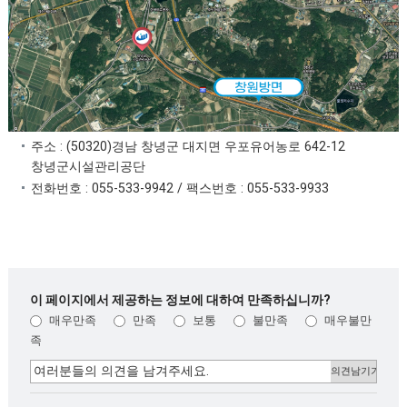
주소 : (50320)경남 창녕군 대지면 우포유어농로 642-12
창녕군시설관리공단
전화번호 : 055-533-9942 / 팩스번호 : 055-533-9933
이 페이지에서 제공하는 정보에 대하여 만족하십니까?
매우만족
만족
보통
불만족
매우불만
족