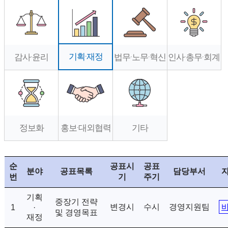
기획·재정
감사·윤리
법무·노무·혁신
인사·총무·회계
정보화
홍보·대외협력
기타
순
공표시
공표
분야
공표목록
담당부서
번
기
주기
기획
중장기 전략
변경시
수시
경영지원팀
1
·
및 경영목표
재정