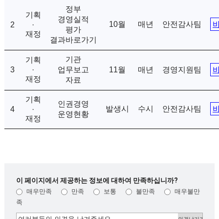
정부
기획
경영실적
10월
매년
안전감사팀
2
·
평가
재정
결과바로가기
기관
기획
3
·
업무보고
11월
매년
경영지원팀
재정
자료
기획
인권경영
발생시
수시
안전감사팀
4
·
운영현황
재정
이 페이지에서 제공하는 정보에 대하여 만족하십니까?
매우만족
만족
보통
불만족
매우불만
족