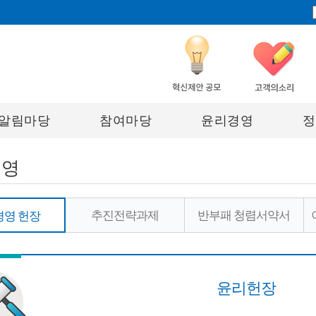
알림마당
참여마당
윤리경영
정
경영
추진전략과제
반부패 청렴서약서
경영 헌장
윤리헌장