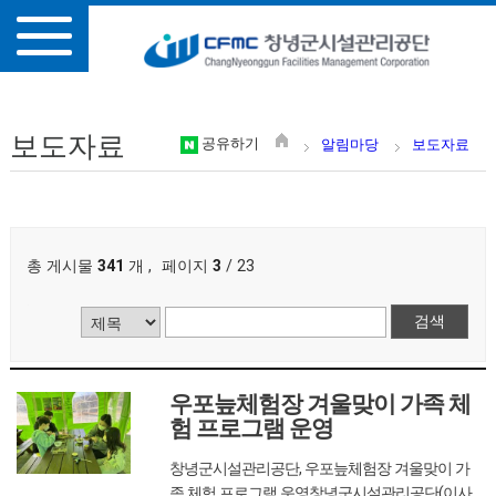
보도자료
공유하기
알림마당
보도자료
총 게시물
341
개
,
페이지
3
/ 23
게시물 검색
우포늪체험장 겨울맞이 가족 체
험 프로그램 운영
창녕군시설관리공단, 우포늪체험장 겨울맞이 가
족 체험 프로그램 운영창녕군시설관리공단(이사