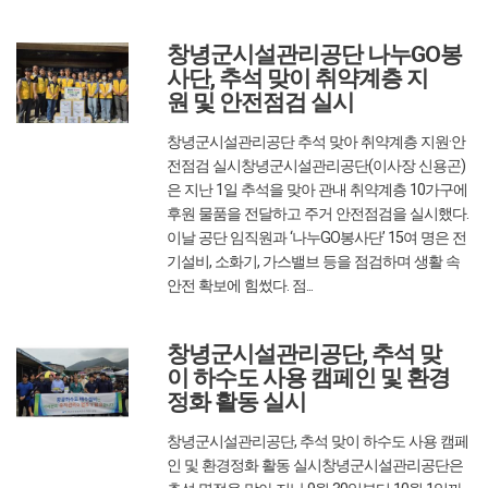
2025/10/14
글쓴이 : 관리자
조회수 :
522
창녕군시설관리공단 나누GO봉
사단, 추석 맞이 취약계층 지
원 및 안전점검 실시
창녕군시설관리공단 추석 맞아 취약계층 지원·안
전점검 실시창녕군시설관리공단(이사장 신용곤)
은 지난 1일 추석을 맞아 관내 취약계층 10가구에
후원 물품을 전달하고 주거 안전점검을 실시했다.
이날 공단 임직원과 ‘나누GO봉사단’ 15여 명은 전
기설비, 소화기, 가스밸브 등을 점검하며 생활 속
안전 확보에 힘썼다. 점...
2025/10/10
글쓴이 : 관리자
조회수 :
392
창녕군시설관리공단, 추석 맞
이 하수도 사용 캠페인 및 환경
정화 활동 실시
창녕군시설관리공단, 추석 맞이 하수도 사용 캠페
인 및 환경정화 활동 실시창녕군시설관리공단은