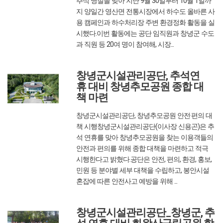
추석 명절을 맞아 지난 9월 30일부터 10월 1일까
지 양일간 영산면 전통시장에서 하수도 올바른 사
용 캠페인과 하수처리장 주변 환경정화 활동을 실
시했다.이번 활동에는 공단 임직원과 창녕군 수도
과 직원 등 20여 명이 참여해, 시장...
2025/10/02
글쓴이 : 관리자
조회수 :
424
창녕군시설관리공단, 추석연
휴 대비 창녕추모공원 종합 대
책 마련
창녕군시설관리공단, 창녕추모공원 안전·편의 대
책 시행창녕군시설관리공단(이사장 신용곤)은 추
석 연휴를 맞아 창녕추모공원을 찾는 이용객들의
안전과 편의를 위해 종합 대책을 마련하고 적극
시행한다고 밝혔다.공단은 안전, 편의, 환경, 홍보,
민원 등 분야별 세부 대책을 수립하고, 봉안시설
혼잡에 따른 안전사고 예방을 위해 ...
2025/09/30
글쓴이 : 관리자
조회수 :
383
창녕군시설관리공단_창녕군, 추