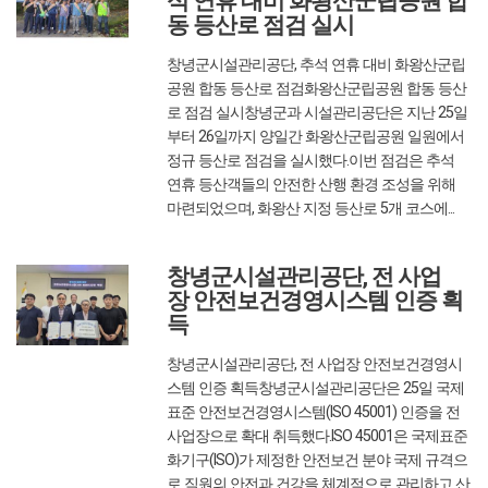
석 연휴 대비 화왕산군립공원 합
동 등산로 점검 실시
창녕군시설관리공단, 추석 연휴 대비 화왕산군립
공원 합동 등산로 점검화왕산군립공원 합동 등산
로 점검 실시창녕군과 시설관리공단은 지난 25일
부터 26일까지 양일간 화왕산군립공원 일원에서
정규 등산로 점검을 실시했다.이번 점검은 추석
연휴 등산객들의 안전한 산행 환경 조성을 위해
마련되었으며, 화왕산 지정 등산로 5개 코스에...
2025/09/30
글쓴이 : 관리자
조회수 :
362
창녕군시설관리공단, 전 사업
장 안전보건경영시스템 인증 획
득
창녕군시설관리공단, 전 사업장 안전보건경영시
스템 인증 획득창녕군시설관리공단은 25일 국제
표준 안전보건경영시스템(ISO 45001) 인증을 전
사업장으로 확대 취득했다.ISO 45001은 국제표준
화기구(ISO)가 제정한 안전보건 분야 국제 규격으
로 직원의 안전과 건강을 체계적으로 관리하고 산