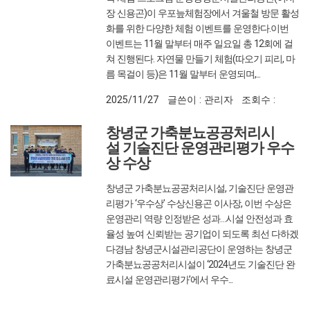
장 신용곤)이 우포늪체험장에서 겨울철 방문 활성
화를 위한 다양한 체험 이벤트를 운영한다.이번
이벤트는 11월 말부터 매주 일요일 총 12회에 걸
쳐 진행된다. 자연물 만들기 체험(따오기 피리, 마
름 목걸이 등)은 11월 말부터 운영되며,...
2025/11/27
글쓴이 : 관리자
조회수 :
325
창녕군 가축분뇨공공처리시
설 기술진단 운영관리평가 우수
상 수상
창녕군 가축분뇨공공처리시설, 기술진단 운영관
리평가 ‘우수상’ 수상신용곤 이사장, 이번 수상은
운영관리 역량 인정받은 성과…시설 안전성과 효
율성 높여 신뢰받는 공기업이 되도록 최선 다하겠
다경남 창녕군시설관리공단이 운영하는 창녕군
가축분뇨공공처리시설이 ‘2024년도 기술진단 완
료시설 운영관리평가’에서 우수...
2025/11/25
글쓴이 : 관리자
조회수 :