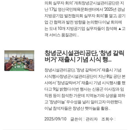
의회 실무자 회의’ 개최창녕군시설관리공단은 지
난 17일 영산국민체육문화센터에서 ‘2025년 경남
지방공기업 발전협의회 실무자 회의’를 열고, 공기
업 간 협력과 발전 방향을 논의했다.이날 회의에
는 도내 10개 지방공기업 실무자들이 참석해 ▲고
객 서비스 품질관리 ...
2025/09/19
글쓴이 : 관리자
조회수 :
572
창녕군시설관리공단, '창녕 갈릭
버거' 재출시 기념 시식 행...
창녕시설관리공단, '창녕 갈릭버거' 재출시 기념
시식행사창녕군시설관리공단이 지난 8일 공단 본
사에서 '창녕갈릭버거' 재출시 기념 시식행사를 했
다고 9일 밝혔다.이번 행사는 신용곤 이사장과 임
직원 등이 참석한 가운데 지역농가와 상생을 꾀하
고 '창녕마늘' 우수성을 널리 알리고자 마련했다.
이날 참석자들은 창녕산 햇마늘을 활용...
2025/09/10
글쓴이 : 관리자
조회수 :
397