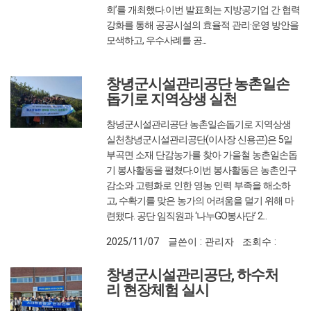
회’를 개최했다.이번 발표회는 지방공기업 간 협력
강화를 통해 공공시설의 효율적 관리·운영 방안을
모색하고, 우수사례를 공...
2025/11/17
글쓴이 : 관리자
조회수 :
398
창녕군시설관리공단 농촌일손
돕기로 지역상생 실천
창녕군시설관리공단 농촌일손돕기로 지역상생
실천창녕군시설관리공단(이사장 신용곤)은 5일
부곡면 소재 단감농가를 찾아 가을철 농촌일손돕
기 봉사활동을 펼쳤다.이번 봉사활동은 농촌인구
감소와 고령화로 인한 영농 인력 부족을 해소하
고, 수확기를 맞은 농가의 어려움을 덜기 위해 마
련됐다. 공단 임직원과 ‘나누GO봉사단’ 2...
2025/11/07
글쓴이 : 관리자
조회수 :
323
창녕군시설관리공단, 하수처
리 현장체험 실시