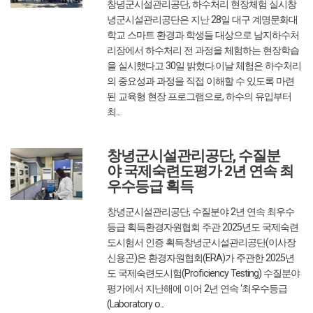
창녕군시설관리공단, 하수처리 현장체험 실시창
녕군시설관리공단은 지난 28일 대구 계명문화대
학교 스마트 환경과 학생들 대상으로 남지하수처
리장에서 하수처리 전 과정을 체험하는 현장학습
을 실시했다고 30일 밝혔다.이날 체험은 하수처리
의 중요성과 과정을 직접 이해할 수 있도록 마련
된 교육형 현장 프로그램으로, 하수의 유입부터
최...
2025/10/31
글쓴이 : 관리자
조회수 :
390
창녕군시설관리공단, 수질분
야 국제숙련도평가 2년 연속 최
우수등급 획득
창녕군시설관리공단, 수질분야 2년 연속 최우수
등급 획득환경자원협회 주관 2025년도 국제숙련
도시험서 인증 획득창녕군시설관리공단(이사장
신용곤)은 환경자원협회(ERA)가 주관한 2025년
도 국제숙련도시험(Proficiency Testing) 수질분야
평가에서 지난해에 이어 2년 연속 ‘최우수등급
(Laboratory o...