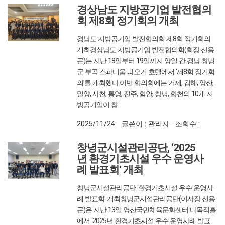
337
경상남도 지방공기업 발전협의
회 제8회 정기회의 개최
경남도 지방공기업 발전협의회 제8회 정기회의
개최경상남도 지방공기업 발전협의회(회장 신용
곤)는 지난 18일부터 19일까지 양일 간 경남 창녕
군 부곡 스파디움 따오기 호텔에서 ‘제8회 정기회
의’를 개최했다.이번 협의회에는 거제, 김해, 양산,
밀양, 사천, 통영, 진주, 함안, 창녕, 합천의 10개 지
방공기업이 참...
2025/11/24
글쓴이 : 관리자
조회수 :
370
창녕군시설관리공단, ‘2025
년 환경기초시설 우수 운영사
례 발표회’ 개최
창녕군시설관리공단 ‘환경기초시설 우수 운영사
례 발표회’ 개최창녕군시설관리공단(이사장 신용
곤)은 지난 13일 영산국민체육문화센터 다목적홀
에서 ‘2025년 환경기초시설 우수 운영사례 발표