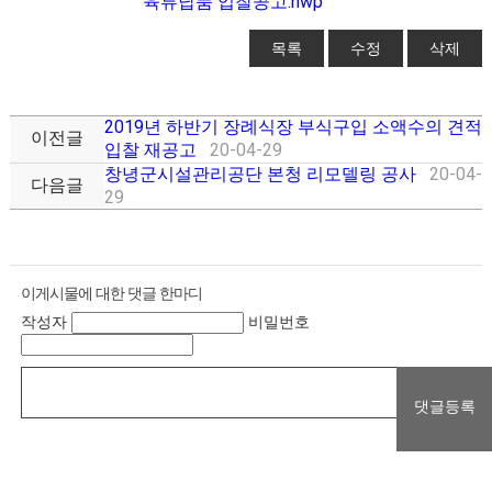
육류납품 입찰공고.hwp
목록
수정
삭제
2019년 하반기 장례식장 부식구입 소액수의 견적
이전글
입찰 재공고
20-04-29
창녕군시설관리공단 본청 리모델링 공사
20-04-
다음글
29
이게시물에 대한 댓글 한마디
작성자
비밀번호
댓글등록